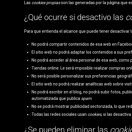
Las
cookies propias
son las generadas por la página que es
¿Qué ocurre si desactivo las
c
Para que entienda el alcance que puede tener desactivar 
No podrá compartir contenidos de esa web en Facebook,
El sitio web no podrá adaptar los contenidos a sus pre
No podrá acceder al área personal de esa web, como 
Tiendas online: Le será imposible realizar compras onlin
No será posible personalizar sus preferencias geográfi
El sitio web no podrá realizar analíticas web sobre visi
No podrá escribir en el blog, no podrá subir fotos, pu
automatizada que publica
spam
.
No se podrá mostrar publicidad sectorizada, lo que redu
Todas las redes sociales usan
cookies
, si las desactiv
¿Se pueden eliminar las
cooki