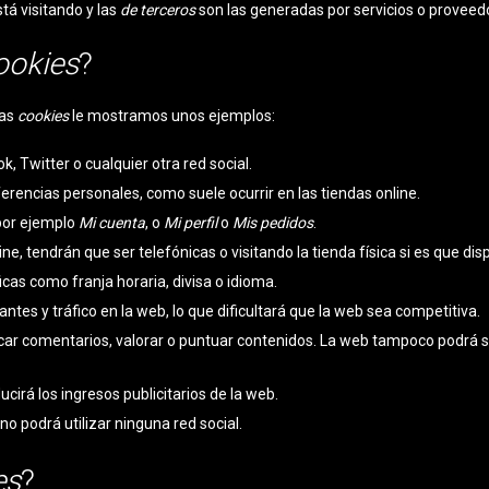
tá visitando y las
de terceros
son las generadas por servicios o proveed
ookies
?
las
cookies
le mostramos unos ejemplos:
 Twitter o cualquier otra red social.
ferencias personales, como suele ocurrir en las tiendas online.
por ejemplo
Mi cuenta
, o
Mi perfil
o
Mis pedidos
.
e, tendrán que ser telefónicas o visitando la tienda física si es que dis
cas como franja horaria, divisa o idioma.
tantes y tráfico en la web, lo que dificultará que la web sea competitiva.
blicar comentarios, valorar o puntuar contenidos. La web tampoco podrá
cirá los ingresos publicitarios de la web.
a no podrá utilizar ninguna red social.
es
?