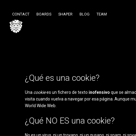
CONTACT
BOARDS
SHAPER
BLOG
TEAM
¿Qué es una cookie?
Una
cookie
es un fichero de texto
inofensivo
que se almace
visita cuando vuelva a navegar por esa página. Aunque m
World Wide Web.
¿Qué NO ES una cookie?
No es un virus, ni un troyano, ni un gusano, ni spam, ni sp