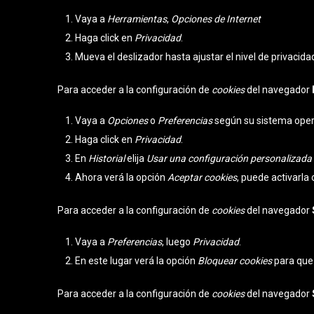
Vaya a
Herramientas
,
Opciones de Internet
Haga click en
Privacidad
.
Mueva el deslizador hasta ajustar el nivel de privacid
Para acceder a la configuración de
cookies
del navegador
Vaya a
Opciones
o
Preferencias
según su sistema oper
Haga click en
Privacidad
.
En
Historial
elija
Usar una configuración personalizada p
Ahora verá la opción
Aceptar cookies
, puede activarla
Para acceder a la configuración de
cookies
del navegador
Vaya a
Preferencias
, luego
Privacidad
.
En este lugar verá la opción
Bloquear cookies
para que 
Para acceder a la configuración de
cookies
del navegador