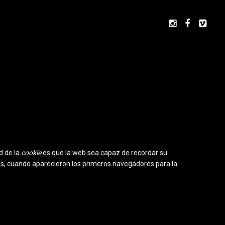



d de la
cookie
es que la web sea capaz de recordar su
os, cuando aparecieron los primeros navegadores para la