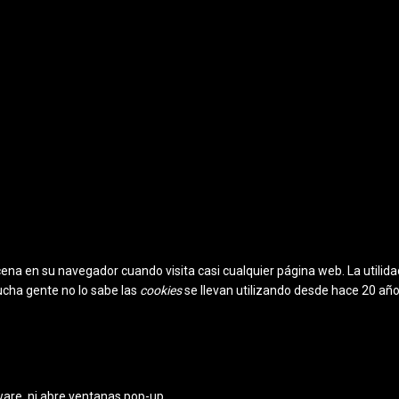
na en su navegador cuando visita casi cualquier página web. La utilida
ucha gente no lo sabe las
cookies
se llevan utilizando desde hace 20 añ
yware, ni abre ventanas pop-up.