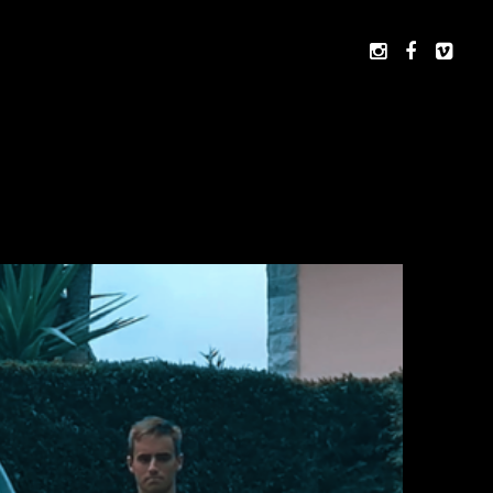


